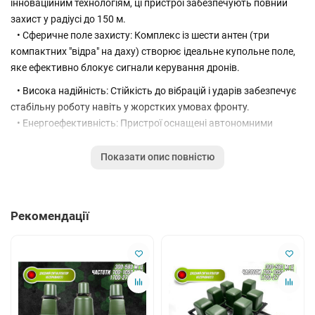
інноваційним технологіям, ці пристрої забезпечують повний
захист у радіусі до 150 м.
• Сферичне поле захисту: Комплекс із шести антен (три
компактних "відра" на даху) створює ідеальне купольне поле,
яке ефективно блокує сигнали керування дронів.
• Висока надійність: Стійкість до вібрацій і ударів забезпечує
стабільну роботу навіть у жорстких умовах фронту.
• Енергоефективність: Пристрої оснащені автономними
акумуляторами, які легко заряджаються як від автомобіля,
так і від стандартної електромережі.
Показати опис повністю
• Можливість відновлення всіх елементів, та компонентів у
разі пошкоджень або уражень.
Основні характеристики:
Рекомендації
«АМУЛЕТ-0406 2127 420-580 40С 6М»
Діапазон частот подавлення: 2.1 - 2,7ГГц, 420 - 580 МГц
Кутовий сектор випромінювання 360 градусів
Ступінь захисту IP 21
Потужність генераторів випромінювання 40 Вт
Радіус дії: до 150 м