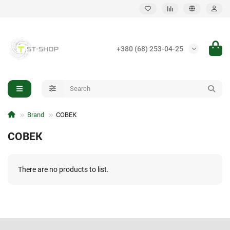
Back
+380 (68) 253-04-25
Infantry handheld EW
Vehicle-mounted EW system
Brand
СОВЕК
СОВЕК
There are no products to list.