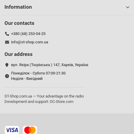
Information
Our contacts
Пристрій використовується у якості протидії новій
+380 (68) 253-04-25
моделі
DJI Mavic - 4,
що працює на частотах 5,2 ГГц
info@st-shop.com.ua
включно зі стандартними
Our address
Високий контроль якості.
Повний цикл виробництва, що
гарантує надійність кожного елемента.
вул. Якіра (Тюрінська ) 147, Харків, Україна
Понеділок - Субота 07:00-21:30
Потужність.
До
50 Вт
на кожній частоті (2,4 ГГц, 5,2 ГГц
Неділя - Вихідний
та 5,8 ГГц) для впевненого подавлення сигналів.
ST-Shop.com.ua — Your advantage on the radio
Антени з посиленням.
Високопродуктивні антени з
Development and support:
OC-Store.com
коефіцієнтом посилення
14 дБі
.
Тривала автономність.
Літій-іонна батарея ємністю
10
000 мА·год
забезпечує до
1 години
роботи без
підзарядки.