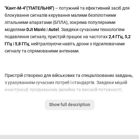
"Кант-М-4"("ПАТЕЛЬНЯ")
– потужний та ефективний засіб для
блокування сигналів керування малими безпілотними
літальними апаратами (БПЛА), зокрема популярними
моделями
DJI Mavic
і
Autel
. Завдяки сучасним технологіям
подавлення сигналу, пристрій працює на частотах
2,4 ГГц, 5,2
ГГц
і
5,8 ГГц
, нейтралізуючи навіть дрони з підсилювачами
сигналу та спрямованими антенами.
Пристрій створено для військових та спеціалізованих завдань,
з урахуванням сучасних потреб і стандартів. Завдяки міцній
конструкції, продуманому дизайну та високій потужності,
"Кант-М-4"
демонструє високу стабільність і ефективність
навіть у складних умовах.
Show full description
Переваги приладу "Кант-М-4":