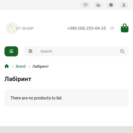
Back
+380 (68) 253-04-25
Infantry handheld EW
Vehicle-mounted EW system
Brand
Лабіринт
Лабіринт
There are no products to list.